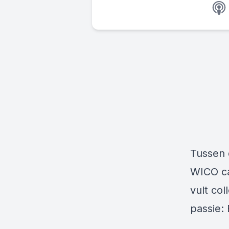
Tussen 
WICO ca
vult col
passie: 