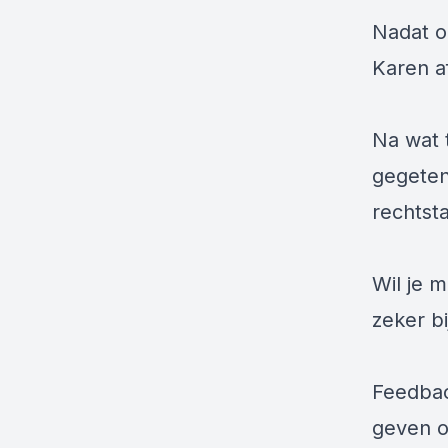
Nadat o
Karen a
Na wat 
gegeten
rechtst
Wil je 
zeker b
Feedbac
geven o