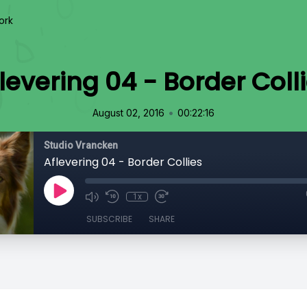
ork
levering 04 - Border Coll
•
August 02, 2016
00:22:16
Studio Vrancken
Aflevering 04 - Border Collies
1x
SUBSCRIBE
SHARE