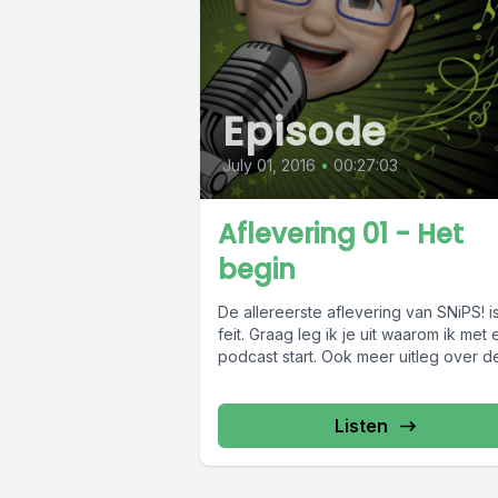
Episode
July 01, 2016
•
00:27:03
Aflevering 01 - Het
begin
De allereerste aflevering van SNiPS! i
feit. Graag leg ik je uit waarom ik met
podcast start. Ook meer uitleg over de
Listen