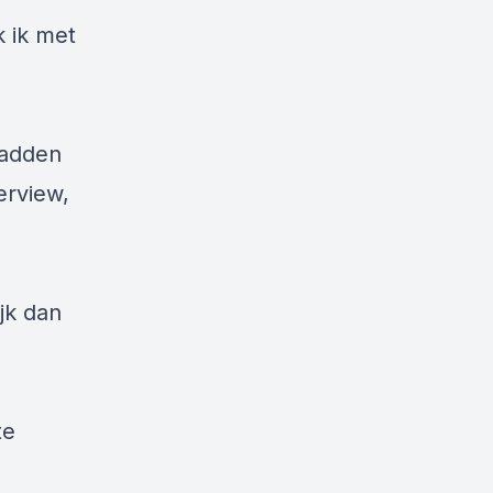
 ik met
hadden
erview,
jk dan
te