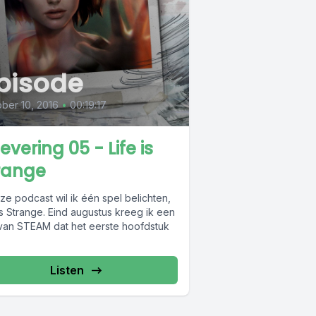
pisode
ber 10, 2016
•
00:19:17
evering 05 - Life is
range
ze podcast wil ik één spel belichten,
is Strange. Eind augustus kreeg ik een
 van STEAM dat het eerste hoofdstuk
Listen