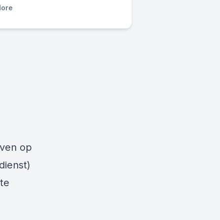
ore
even op
dienst)
ote