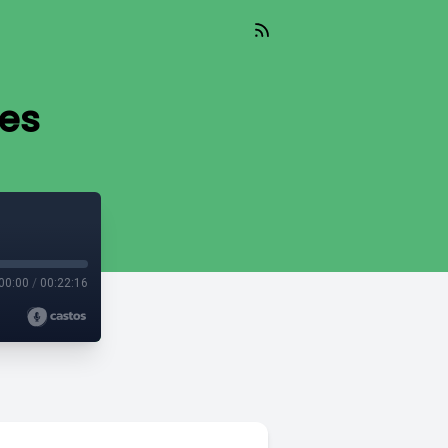
ies
00:00
/
00:22:16