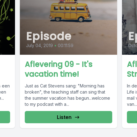
Episode
E
July 04, 2019
•
00:11:59
Octo
Aflevering 09 - It's
Afl
vacation time!
St
s een
Just as Cat Stevens sang: "Morning has
In de
 een
broken", the teaching staff can sing that
Life 
...
the summer vacation has begun...welcome
mail
to my podcast with a...
van...
Listen