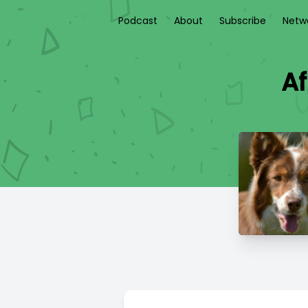
Podcast
About
Subscribe
Netw
Af