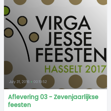
July 31, 2016
•
00:19:52
Aflevering 03 - Zevenjaarlijkse
feesten