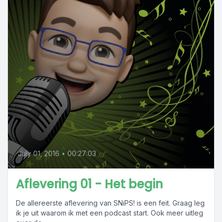
July 01, 2016
•
00:27:03
Aflevering 01 - Het begin
De allereerste aflevering van SNiPS! is een feit. Graag leg
ik je uit waarom ik met een podcast start. Ook meer uitleg